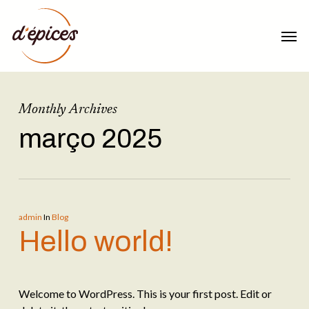
Skip
Menu
to
Men
main
content
Monthly Archives
março 2025
admin
In
Blog
Hello world!
Welcome to WordPress. This is your first post. Edit or